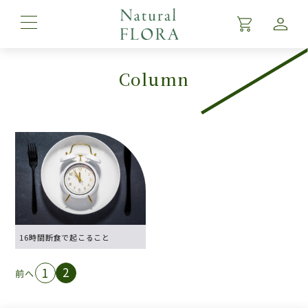
Column
Top
Product
About
Brand Story
News
16時間断食で起こること
Column
2
1
前へ
FAQ