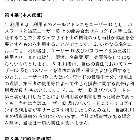
第 4 条 (本人認証)
1. 利用者は、利用者のメールアドレスをユーザーID とし、パ
スワードと当該ユーザーID との組み合わせをログイン時 に認
証することで、本ウェブサイト上の機能のうち当社が認証を必
要とするものを利用することができます。 2. いかなる場合に
おいても、利用者は、ユーザーID 及びパスワードを第三者に
使用させ、または貸与、譲渡、名義変 更、売買等をしてはな
らないものとします。 3. 利用者は、自己の責任においてユー
ザーID 及びパスワードを適切に管理・保管および使用するも
のとし、ユーザー ID またはパスワードの管理不十分、使用上
の過誤、第三者の使用等によって生じた損害に関する責任は利
用者が負う ものとします。 4. ユーザーID 及びパスワードを
第三者が利用したことにより利用者が損害を被った場合であっ
ても、当社は当該ユー ザーID 及びパスワードによってログイ
ンする利用者が本サービスを利用したものとみなし、当該利用
者の帰責事由の 有無にかかわらず、当社に帰責性がある場合
を除き、当社は一切の責任を負いません。
第 5 条 (知的財産権等)