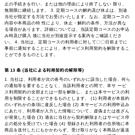
止の手続きを行い、または他の理由により終了しない 限り、
無期限に継続します。 3. 定期コースの解約及び休止は、別途
当社が指定する方法でお受けいたします。なお、定期コースの
内容や本商品の特 性により、休止・解約の条件、方法が異な
る場合があります。詳細については、当該定期コースのお申込
み時及び購入 後に当社が別途提示する案内をご確認くださ
い。 4. 当社は、定期コースの利用者に対して〇〇日前までに
事前に通知することにより、本サービス利用契約を解除するこ
とができるものとします。
第 13 条 (当社による利用契約の解除等)
1. 当社は、利用者が次の各号のいずれかに該当した場合、何ら
の通知等を要することなく、当該利用者との間で、本サ ービ
ス利用契約の全部または一部を解除し、または本サービスの利
用を制限することができるものとします。 (1) 利用者が本規約
のいずれかの条項に違反した場合 (2) 本サービスの利用申込み
にあたり、利用者が入力した情報について、虚偽または改ざん
が発覚した場合 (3) 過去に当社から契約解除またはサービス停
止の処分を受けていた場合 (4) 登録された利用者の住所地に本
商品を送付したにもかかわらず、受け取りがなく本商品が返送