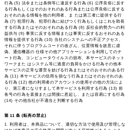
行為 (5) 法令または条例等に違反する行為 (6) 公序良俗に反す
る行為もしくはそのおそれのある行為または公序良俗に反する
おそれのある情報を他の利用者、ま たは第三者に提供する行
為 (7) 犯罪行為、犯罪行為に結びつく行為もしくはこれを助⻑
する行為またはそのおそれのある行為 (8) 反社会的勢力への利
益供与 (9) 事実に反する情報または事実に反するおそれのある
情報を提供する行為 (10) 当社のシステムへの不正アクセス、
それに伴うプログラムコードの改ざん、位置情報を故意に虚
偽、通信機器の 仕様その他アプリケーションを利用してのチ
ート行為、コンピュータウイルスの頒布、本サービスのネット
ワークまた はシステム等に過度の負荷をかける行為その他本
サービスの正常な運営を妨げる行為またはそのおそれのある行
為 (11) 本サービスの信用を損なう行為またはそのおそれのあ
る行為 (12) 他の利用者のアカウントの使用その他の方法によ
り、第三者になりすまして本サービスを利用する行為 (13) 前
各号の行為を直接または間接に惹起し、または容易にする行為
(14) その他当社が不適当と判断する行為
第 11 条 (転売の禁止)
1. 利用者は、本商品について、適切な方法で使用及び管理しな