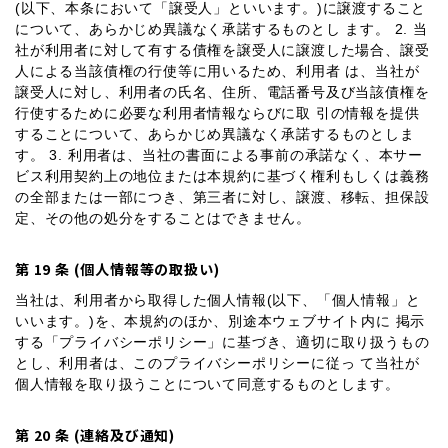
(以下、本条において「譲受人」といいます。)に譲渡すること
について、あらかじめ異議なく承諾するものとし ます。 2. 当
社が利用者に対して有する債権を譲受人に譲渡した場合、譲受
人による当該債権の行使等に用いるため、利用者 は、当社が
譲受人に対し、利用者の氏名、住所、電話番号及び当該債権を
行使するために必要な利用者情報ならびに取 引の情報を提供
することについて、あらかじめ異議なく承諾するものとしま
す。 3. 利用者は、当社の書面による事前の承諾なく、本サー
ビス利用契約上の地位または本規約に基づく権利もしくは義務
の全部または一部につき、第三者に対し、譲渡、移転、担保設
定、その他の処分をすることはできません。
第 19 条 (個人情報等の取扱い)
当社は、利用者から取得した個人情報(以下、「個人情報」と
いいます。)を、本規約のほか、別途本ウェブサイト内に 掲示
する「プライバシーポリシー」に基づき、適切に取り扱うもの
とし、利用者は、このプライバシーポリシーに従っ て当社が
個人情報を取り扱うことについて同意するものとします。
第 20 条 (連絡及び通知)