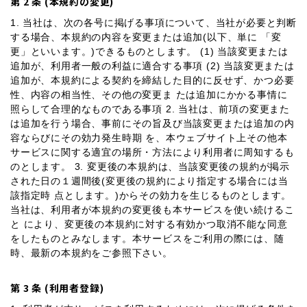
第 2 条 (本規約の変更)
1. 当社は、次の各号に掲げる事項について、当社が必要と判断
する場合、本規約の内容を変更または追加(以下、単に 「変
更」といいます。)できるものとします。 (1) 当該変更または
追加が、利用者一般の利益に適合する事項 (2) 当該変更または
追加が、本規約による契約を締結した目的に反せず、かつ必要
性、内容の相当性、その他の変更ま たは追加にかかる事情に
照らして合理的なものである事項 2. 当社は、前項の変更また
は追加を行う場合、事前にその旨及び当該変更または追加の内
容ならびにその効力発生時期 を、本ウェブサイト上その他本
サービスに関する適宜の場所・方法により利用者に周知するも
のとします。 3. 変更後の本規約は、当該変更後の規約が掲示
された日の１週間後(変更後の規約により指定する場合には当
該指定時 点とします。)からその効力を生じるものとします。
当社は、利用者が本規約の変更後も本サービスを使い続けるこ
と により、変更後の本規約に対する有効かつ取消不能な同意
をしたものとみなします。本サービスをご利用の際には、随
時、最新の本規約をご参照下さい。
第 3 条 (利用者登録)