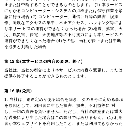
止または中断することができるものとします。 (1) 本サービス
にかかるコンピューター・システムの点検または保守作業を緊
急に行う場合 (2) コンピューター、通信回線等の障害、誤操
作、過度なアクセスの集中、不正アクセス、ハッキング等によ
り本サー ビスの運営ができなくなった場合 (3)地震、落雷、火
災、風災害、停電、天災地変等の不可抗力により本サービスの
運営ができなくなった場合 (4)その他、当社が停止または中断
を必要と判断した場合
第 15 条(本サービスの内容の変更、終了)
当社は、当社の都合により本サービスの内容を変更し、または
提供を終了することができるものとします。
第 16 条(免責)
1. 当社は、別途定めがある場合を除き、次の各号に定める事項
を原因として、利用者に生じた損害、損失、不利益等に 対
し、一切の責任を負いません。ただし、当社の故意または重大
な過失により生じた場合はこの限りではありません。 (1) 利用
者が本ウェブサイトを利用したこと、または利用できなかった