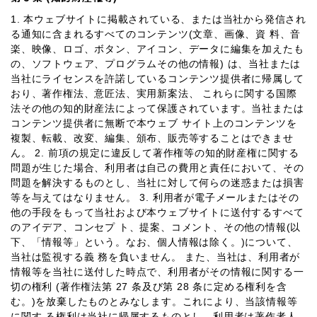
1. 本ウェブサイトに掲載されている、または当社から発信され
る通知に含まれるすべてのコンテンツ(文章、画像、資 料、音
楽、映像、ロゴ、ボタン、アイコン、データに編集を加えたも
の、ソフトウェア、プログラムその他の情報) は、当社または
当社にライセンスを許諾しているコンテンツ提供者に帰属して
おり、著作権法、意匠法、実用新案法、 これらに関する国際
法その他の知的財産法によって保護されています。当社または
コンテンツ提供者に無断で本ウェブ サイト上のコンテンツを
複製、転載、改変、編集、頒布、販売等することはできませ
ん。 2. 前項の規定に違反して著作権等の知的財産権に関する
問題が生じた場合、利用者は自己の費用と責任において、その
問題を解決するものとし、当社に対して何らの迷惑または損害
等を与えてはなりません。 3. 利用者が電子メールまたはその
他の手段をもって当社および本ウェブサイトに送付するすべて
のアイデア、コンセプ ト、提案、コメント、その他の情報(以
下、「情報等」という。なお、個人情報は除く。)について、
当社は監視する義 務を負いません。 また、当社は、利用者が
情報等を当社に送付した時点で、利用者がその情報に関する一
切の権利 (著作権法第 27 条及び第 28 条に定める権利を含
む。)を放棄したものとみなします。これにより、当該情報等
に関す る権利は当社に帰属するものとし、利用者は著作者人