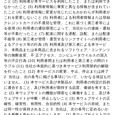
こと (2) 利用者が本サービスを利用したこと、または利用でき
なかったこと (3) 利用者情報に事実と異なる情報が含まれてい
たこと (4) 利用者情報に変更が生じたにもかかわらず利用者が
これを変更しないこと (5) 利用者による利用者情報または登録
クレジットカードの不適切な管理、これに基づく第三者等によ
る使用 (6) 利用者の通信環境によって、当社からの連絡・通知
等が不着だったこと (7) 配達に関する遅配、誤配、または配達
不能等 (8) 第三者が管理・運営するリンクサイトへの利用者に
よるアクセス等の行為 (9) 利用者及び第三者による本サービ
ス、本商品または本商品に含まれるソフトウェア・コンテンツ
等の無断改変、不 正アクセス、コンピュータウイルスの混入
等の不正行為 (10) 利用者間または利用者と第三者との間のト
ラブル (11) 当社が本規約に基づき本サービス利用契約の解除
を行ったこと (12) 本サービスの変更、中止、停止または終了
2. 当社は、次の各号に掲げる事項について、いかなる保証も行
いません。 (1) 本サービス及び本製品が、利用者の特定の目的
に適合すること、及び利用者が期待する品質、価値を有するこ
と (2) 本ウェブサイトの機能が障害なく稼働すること、及び本
ウェブサイトが中断・停止しないこと (3) 本ウェブサイトの正
確性、確実性、有用性、合目的性 (4) 本サービスの存続、また
は同一性が保持されること 3. 当社は、次の各号に定めるいか
なる義務も負わないものとします。 (1) 本ウェブサイト上での