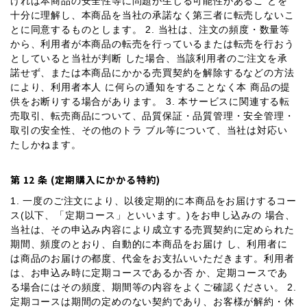
ければ本商品の安全性等に問題が生じる可能性があるこ とを
十分に理解し、本商品を当社の承諾なく第三者に転売しないこ
とに同意するものとします。 2. 当社は、注文の頻度・数量等
から、利用者が本商品の転売を行っているまたは転売を行おう
としていると当社が判断 した場合、当該利用者のご注文を承
諾せず、または本商品にかかる売買契約を解除するなどの方法
により、利用者本人 に何らの通知をすることなく本 商品の提
供をお断りする場合があります。 3. 本サービスに関連する転
売取引、転売商品について、品質保証・品質管理・安全管理・
取引の安全性、その他のトラ ブル等について、当社は対応い
たしかねます。
第 12 条 (定期購入にかかる特約)
1. 一度のご注文により、以後定期的に本商品をお届けするコー
ス(以下、「定期コース」といいます。)をお申し込みの 場合、
当社は、その申込み内容により成立する売買契約に定められた
期間、頻度のとおり、自動的に本商品をお届け し、利用者に
は商品のお届けの都度、代金をお支払いいただきます。利用者
は、お申込み時に定期コースであるか否 か、定期コースであ
る場合にはその頻度、期間等の内容をよくご確認ください。 2.
定期コースは期間の定めのない契約であり、お客様が解約・休