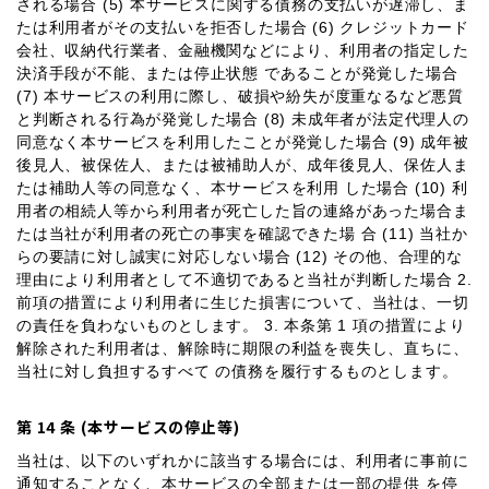
される場合 (5) 本サービスに関する債務の支払いが遅滞し、ま
たは利用者がその支払いを拒否した場合 (6) クレジットカード
会社、収納代行業者、金融機関などにより、利用者の指定した
決済手段が不能、または停止状態 であることが発覚した場合
(7) 本サービスの利用に際し、破損や紛失が度重なるなど悪質
と判断される行為が発覚した場合 (8) 未成年者が法定代理人の
同意なく本サービスを利用したことが発覚した場合 (9) 成年被
後見人、被保佐人、または被補助人が、成年後見人、保佐人ま
たは補助人等の同意なく、本サービスを利用 した場合 (10) 利
用者の相続人等から利用者が死亡した旨の連絡があった場合ま
たは当社が利用者の死亡の事実を確認できた場 合 (11) 当社か
らの要請に対し誠実に対応しない場合 (12) その他、合理的な
理由により利用者として不適切であると当社が判断した場合 2.
前項の措置により利用者に生じた損害について、当社は、一切
の責任を負わないものとします。 3. 本条第 1 項の措置により
解除された利用者は、解除時に期限の利益を喪失し、直ちに、
当社に対し負担するすべて の債務を履行するものとします。
第 14 条 (本サービスの停止等)
当社は、以下のいずれかに該当する場合には、利用者に事前に
通知することなく、本サービスの全部または一部の提供 を停