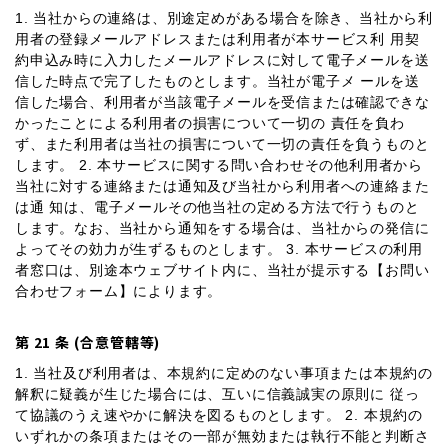
1. 当社からの連絡は、別途定めがある場合を除き、当社から利
用者の登録メールアドレスまたは利用者が本サービス利 用契
約申込み時に入力したメールアドレスに対して電子メールを送
信した時点で完了したものとします。当社が電子メ ールを送
信した場合、利用者が当該電子メールを受信または確認できな
かったことによる利用者の損害について一切の 責任を負わ
ず、また利用者は当社の損害について一切の責任を負うものと
します。 2. 本サービスに関する問い合わせその他利用者から
当社に対する連絡または通知及び当社から利用者への連絡また
は通 知は、電子メールその他当社の定める方法で行うものと
します。なお、当社から通知をする場合は、当社からの発信に
よってその効力が生ずるものとします。 3. 本サービスの利用
者窓口は、別途本ウェブサイト内に、当社が提示する【お問い
合わせフォーム】によります。
第 21 条 (合意管轄等)
1. 当社及び利用者は、本規約に定めのない事項または本規約の
解釈に疑義が生じた場合には、互いに信義誠実の原則に 従っ
て協議のうえ速やかに解決を図るものとします。 2. 本規約の
いずれかの条項またはその一部が無効または執行不能と判断さ