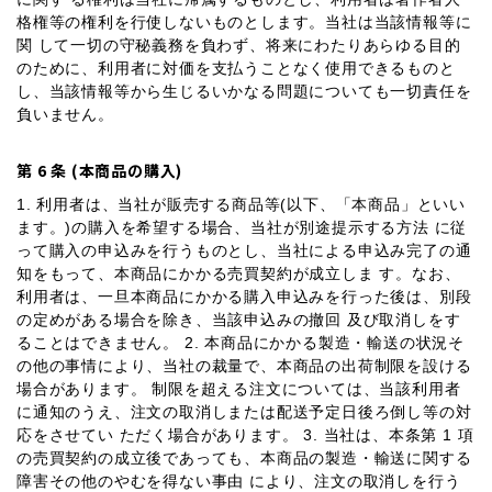
格権等の権利を行使しないものとします。当社は当該情報等に
関 して一切の守秘義務を負わず、将来にわたりあらゆる目的
のために、利用者に対価を支払うことなく使用できるものと
し、当該情報等から生じるいかなる問題についても一切責任を
負いません。
第 6 条 (本商品の購入)
1. 利用者は、当社が販売する商品等(以下、「本商品」といい
ます。)の購入を希望する場合、当社が別途提示する方法 に従
って購入の申込みを行うものとし、当社による申込み完了の通
知をもって、本商品にかかる売買契約が成立しま す。なお、
利用者は、一旦本商品にかかる購入申込みを行った後は、別段
の定めがある場合を除き、当該申込みの撤回 及び取消しをす
ることはできません。 2. 本商品にかかる製造・輸送の状況そ
の他の事情により、当社の裁量で、本商品の出荷制限を設ける
場合があります。 制限を超える注文については、当該利用者
に通知のうえ、注文の取消しまたは配送予定日後ろ倒し等の対
応をさせてい ただく場合があります。 3. 当社は、本条第 1 項
の売買契約の成立後であっても、本商品の製造・輸送に関する
障害その他のやむを得ない事由 により、注文の取消しを行う