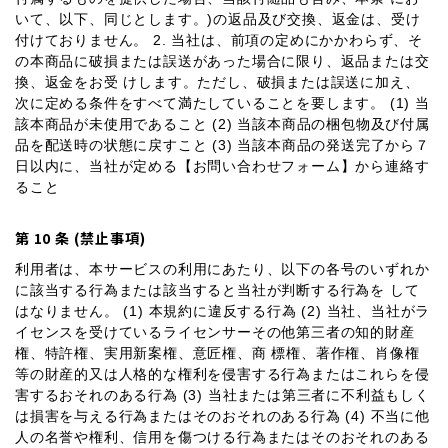
いて、以下、同じとします。)の返品及び交換、返金は、受け
付けておりません。 2. 当社は、前項の定めにかかわらず、そ
の本商品に破損または誤送があった場合に限り、返品または交
換、返金をお受 けします。ただし、破損または誤送に加え、
次に定める条件をすべて満たしていることを要します。 (1) 当
該本商品が未使用であること (2) 当該本商品の梱包物及び付属
品を配送時の状態に戻すこと (3) 当該本商品の発送完了から７
日以内に、当社が定める【お問い合わせフォーム】から連絡す
ること
第 10 条 (禁止事項)
利用者は、本サービスの利用にあたり、以下の各号のいずれか
に該当する行為または該当すると当社が判断する行為を して
はなりません。 (1) 本規約に違反する行為 (2) 当社、当社がラ
イセンスを受けているライセンサーその他第三者の知的財産
権、特許権、実用新案権、意匠権、商 標権、著作権、肖像権
等の財産的又は人格的な権利を侵害する行為またはこれらを侵
害するおそれのある行為 (3) 当社または第三者に不利益もしく
は損害を与える行為またはそのおそれのある行為 (4) 不当に他
人の名誉や権利、信用を傷つける行為またはそのおそれのある