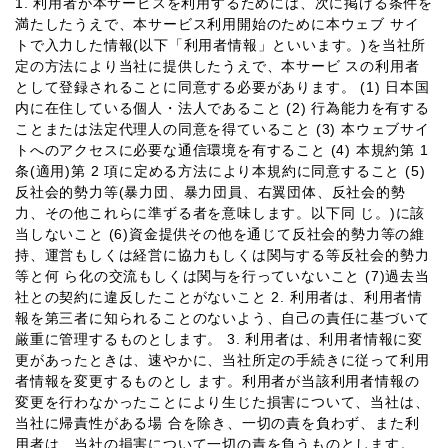
1. 利用者が本サービスを利用するためには、次に掲げる条件を
満たしたうえで、本サービス利用開始のために本ウェブ サイ
トで入力した情報(以下「利用者情報」といいます。)を当社所
定の方法により当社に提供したうえで、本サービ スの利用者
として登録されることに同意する必要があります。 (1) 日本国
内に在住している個人・法人であること (2) 行為能力を有する
ことまたは法定代理人の同意を得ていること (3) 本ウェブサイ
トへのアクセスに必要な通信環境を有すること (4) 本規約第 1
条(適用)第 2 項に定める方法により本規約に同意すること (5)
反社会的勢力等(暴力団、暴力団員、右翼団体、反社会的勢
力、その他これらに準ずる者を意味します。以下同 じ。)に該
当しないこと (6)資金提供その他を通じて反社会的勢力等の維
持、運営もしくは経営に協力もしくは関与する等反社会的勢力
等と何 ら化の交流もしくは関与を行っていないこと (7)過去当
社との契約に違反したことがないこと 2. 利用者は、利用者情
報を第三者に知られることのないよう、自己の責任に基づいて
厳重に管理するものとします。 3. 利用者は、利用者情報に変
更があったときは、速やかに、当社所定の手続きに従って利用
者情報を変更するものとし ます。利用者が当該利用者情報の
変更を行わなかったことにより生じた損害について、当社は、
当社に帰責性がある場 合を除き、一切の責を負わず、また利
用者は、当社の損害について一切の責を負うものとします。