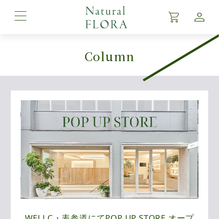
Column
Top
Product
About
Brand Story
News
Column
FAQ
WELLC・表参道にてPOP UP STORE オープ