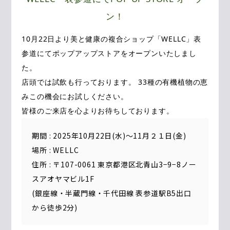
ン！
Contact
10月22日より美と健康の複合ショップ「WELLC」表
公式Instagram
参道にてポップアップストアをオープンいたしまし
た。
公式LINE
店頭では試飲も行っております。 33種の有機植物の恵
みこの機会にお試しください。
皆様のご来店を心よりお待ちしております。
期間 : 2025年10月22日(水)～11月２１日(金)
場所 : WELLC
住所 : 〒107-0061 東京都港区北青山3−9−8ノー
スアオヤマビル1F
(銀座線・半蔵門線・千代田線 表参道駅B5出口
から徒歩2分)